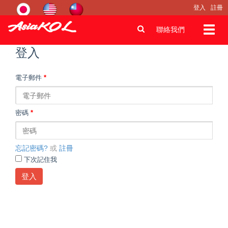
登入
註冊
Toggl
聯絡我們
navig
登入
電子郵件
*
密碼
*
忘記密碼?
或
註冊
下次記住我
登入