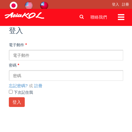
登入
註冊
Toggl
聯絡我們
navig
登入
電子郵件
*
密碼
*
忘記密碼?
或
註冊
下次記住我
登入