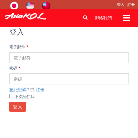
登入
註冊
Toggl
聯絡我們
navig
登入
電子郵件
*
密碼
*
忘記密碼?
或
註冊
下次記住我
登入