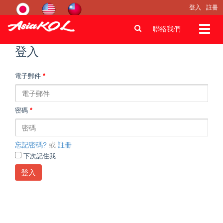
登入
註冊
Toggl
聯絡我們
navig
登入
電子郵件
*
密碼
*
忘記密碼?
或
註冊
下次記住我
登入