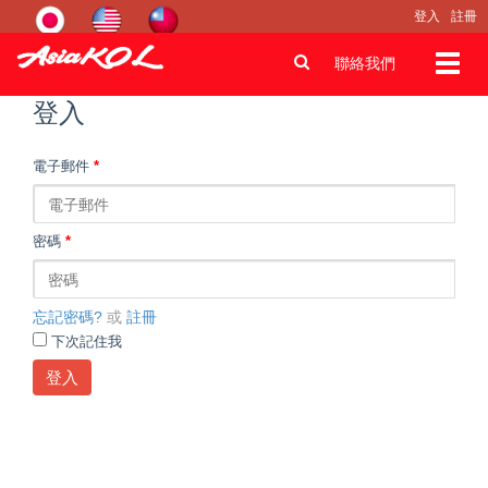
登入
註冊
Toggl
聯絡我們
navig
登入
電子郵件
*
密碼
*
忘記密碼?
或
註冊
下次記住我
登入