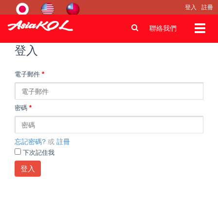
登入
註冊
Toggl
聯絡我們
navig
登入
電子郵件
*
密碼
*
忘記密碼?
或
註冊
下次記住我
登入