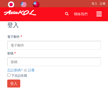
登入
註冊
Toggl
聯絡我們
navig
登入
電子郵件
*
密碼
*
忘記密碼?
或
註冊
下次記住我
登入