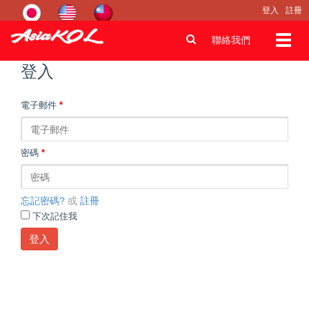
登入
註冊
Toggl
聯絡我們
navig
登入
電子郵件
*
密碼
*
忘記密碼?
或
註冊
下次記住我
登入