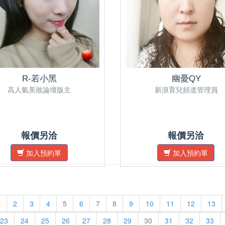
R-若小黑
幽憂QY
高人氣美妝論壇版主
新浪育兒頻道管理員
報價另洽
報價另洽
加入預約單
加入預約單
1
2
3
4
5
6
7
8
9
10
11
12
13
23
24
25
26
27
28
29
30
31
32
33