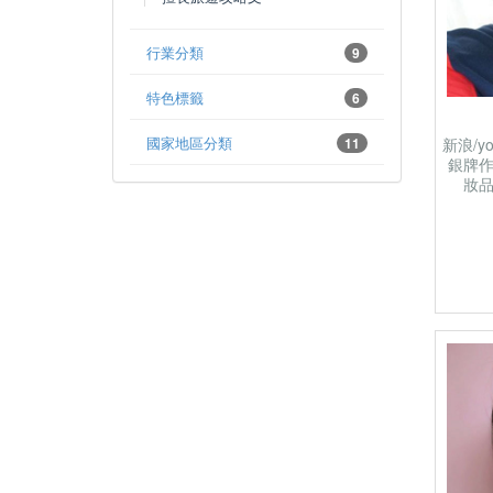
行業分類
9
特色標籤
6
國家地區分類
11
新浪/
銀牌
妝