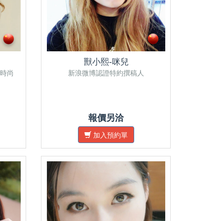
獸小熙-咪兒
時尚
新浪微博認證特約撰稿人
報價另洽
加入預約單