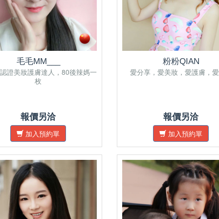
毛毛MM___
粉粉QIAN
認證美妝護膚達人，80後辣媽一
愛分享，愛美妝，愛護膚，愛
枚
報價另洽
報價另洽
加入預約單
加入預約單