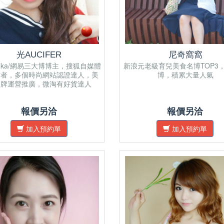
光AUCIFER
尼奇窩窩
yoka/網易三大博博主，搜狐自媒體
新浪元老級育兒美食名博TOP3，
作者，多個時尚網站認證達人，美
博，積累大量人氣
品牌運營推廣，微淘有好貨達人
報價另洽
報價另洽
加入預約單
加入預約單