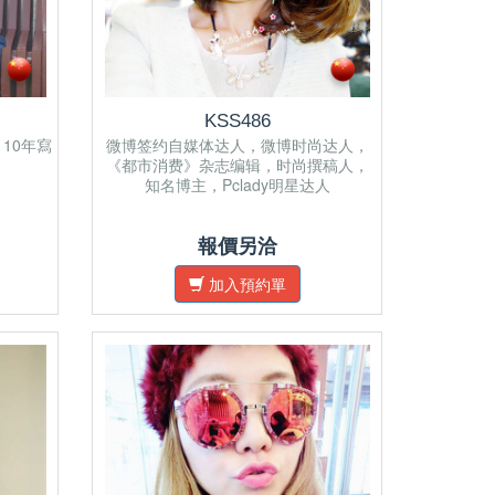
KSS486
10年寫
微博签约自媒体达人，微博时尚达人，
《都市消费》杂志编辑，时尚撰稿人，
知名博主，Pclady明星达人
報價另洽
加入預約單