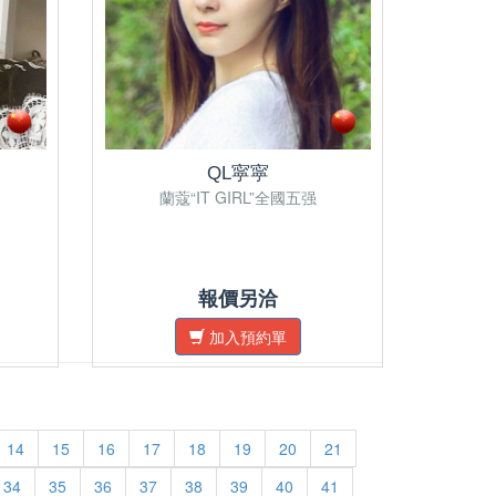
QL寜寜
蘭蔻“IT GIRL”全國五强
報價另洽
加入預約單
14
15
16
17
18
19
20
21
34
35
36
37
38
39
40
41