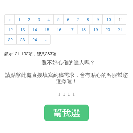
«
1
2
3
4
5
6
7
8
9
10
11
12
13
14
15
16
17
18
19
20
21
22
23
24
»
顯示121-132項，總共283項
選不好心儀的達人嗎？
請點擊此處直接填寫約稿需求，會有貼心的客服幫您
選擇喔！
↓
↓
↓
↓