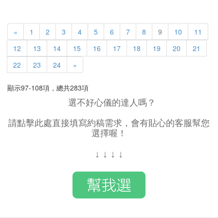
«
1
2
3
4
5
6
7
8
9
10
11
12
13
14
15
16
17
18
19
20
21
22
23
24
»
顯示97-108項，總共283項
選不好心儀的達人嗎？
請點擊此處直接填寫約稿需求，會有貼心的客服幫您
選擇喔！
↓
↓
↓
↓