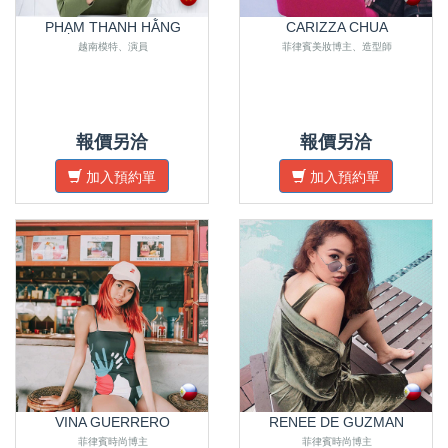
PHẠM THANH HẰNG
CARIZZA CHUA
越南模特、演員
菲律賓美妝博主、造型師
報價另洽
報價另洽
加入預約單
加入預約單
VINA GUERRERO
RENEE DE GUZMAN
菲律賓時尚博主
菲律賓時尚博主