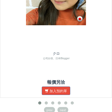
クロ
公司白領、日本Blogger
報價另洽
加入預約單
prev
next