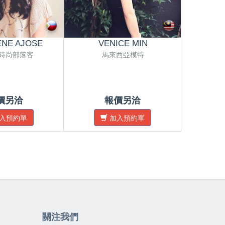
NE AJOSE
VENICE MIN
PR
時尚部落客
馬來西亞模特
馬來西亞攝
價另洽
報價另洽
入預約單
加入預約單
關注我們