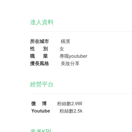
達人資料
所在城市
橫濱
性 別
女
職 業
專職youtuber
擅長風格
美妝分享
經營平台
微 博
粉絲數2.9W
Youtube
粉絲數2.5k
參考KPI