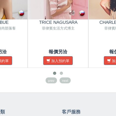
 BUE
TRICE NAGUSARA
CHARLE
時尚部落客
菲律賓生活方式博主
菲律賓
另洽
報價另洽
報
預約單
加入預約單
加
prev
next
分類
客戶服務