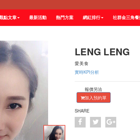
觀點文章
最新活動
熱門方案
網紅排行
社群金三角餐
LENG LENG
愛美食
實時KPI分析
報價另洽
加入預約單
SHARE