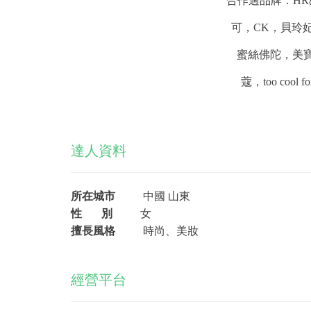
合作過品牌：HR
可，CK，貝玲
蜜絲佛陀，美寶
蔻，too co
達人資料
所在城市
中國 山東
性 別
女
擅長風格
時尚、美妝
經營平台