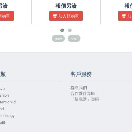
另洽
報價另洽
報
預約單
加入預約單
加
prev
next
分類
客戶服務
聯絡我們
vel
合作夥伴專區
shion
「幫我選」專區
ent-child
od
chnology
alth