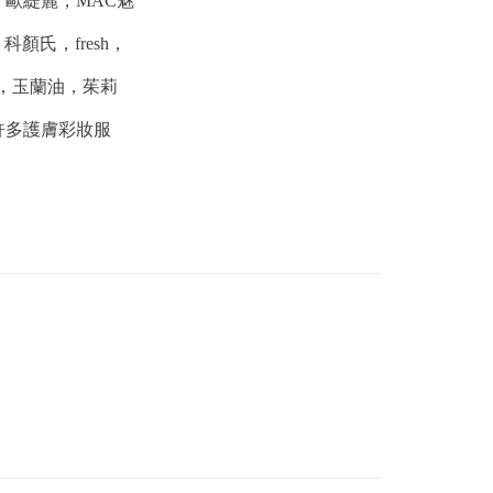
，歐緹麗，MAC魅
氏，fresh，
清，玉蘭油，茱莉
等等許多護膚彩妝服