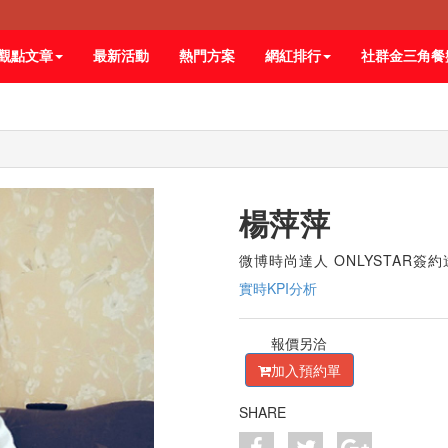
觀點文章
最新活動
熱門方案
網紅排行
社群金三角餐
楊萍萍
微博時尚達人 ONLYSTAR簽
實時KPI分析
報價另洽
加入預約單
SHARE