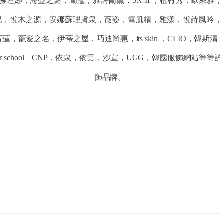
赫蓮娜，海藍之謎，蘭蔻，雅詩蘭黛，SK-II ，植村秀，歐萊雅
妃，悅木之源，安娜蘇理膚泉，薇姿，雪肌精，雅漾，悅詩風吟，科顏
蓮，寵愛之名，伊蒂之屋，巧迪尚惠，its skin ，CLIO，韓斯
ol for school，CNP，依泉，依雲，沙宣，UGG，韓國服飾網站
飾品牌。