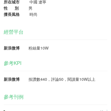
所在城市
中國 遼寧
性 別
男
擅長風格
時尚
經營平台
新浪微博
粉絲量10W
參考KPI
新浪微博
按讚數440，評論50，閱讀量10W以上
參考刊例