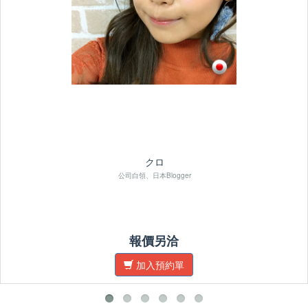
クロ
公司白領、日本Blogger
報價另洽
加入預約單