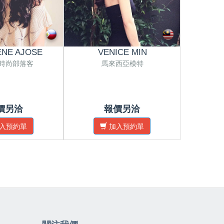
NE AJOSE
VENICE MIN
PR
時尚部落客
馬來西亞模特
馬來西亞攝
價另洽
報價另洽
入預約單
加入預約單