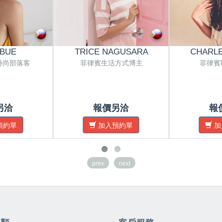
 BUE
TRICE NAGUSARA
CHARLE
時尚部落客
菲律賓生活方式博主
菲律賓
另洽
報價另洽
報
預約單
加入預約單
加
prev
next