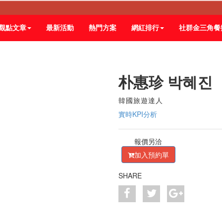
觀點文章
最新活動
熱門方案
網紅排行
社群金三角餐
朴惠珍 박혜진
韓國旅遊達人
實時KPI分析
報價另洽
加入預約單
SHARE