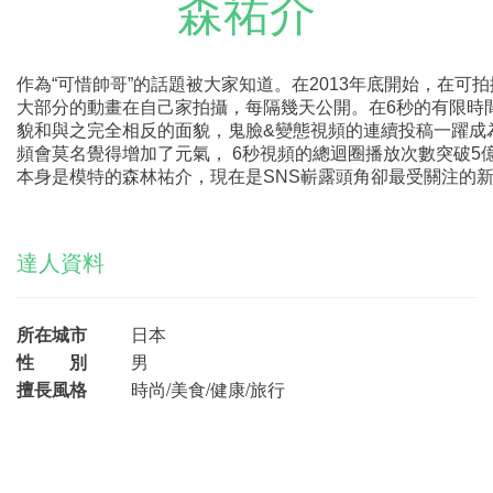
森祐介
作為“可惜帥哥”的話題被大家知道。在2013年底開始，在可拍
大部分的動畫在自己家拍攝，每隔幾天公開。在6秒的有限時
貌和與之完全相反的面貌，鬼臉&變態視頻的連續投稿一躍成
頻會莫名覺得增加了元氣， 6秒視頻的總迴圈播放次數突破5
本身是模特的森林祐介，現在是SNS嶄露頭角卻最受關注的
達人資料
所在城市
日本
性 別
男
擅長風格
時尚/美食/健康/旅行