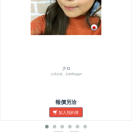
クロ
公司白領、日本Blogger
報價另洽
加入預約單