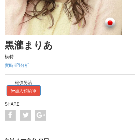
黒瀧まりあ
模特
實時KPI分析
報價另洽
加入預約單
SHARE