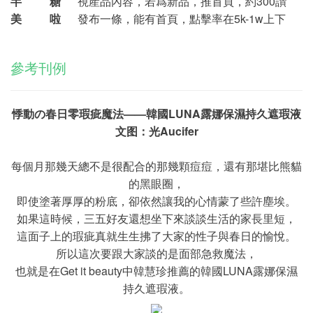
半 糖
視産品內容，若爲新品，推首頁，約300讃
美 啦
發布一條，能有首頁，點擊率在5k-1w上下
參考刊例
悸動の春日零瑕疵魔法——韓國LUNA露娜保濕持久遮瑕液
文图：光Aucifer
每個月那幾天總不是很配合的那幾顆痘痘，還有那堪比熊貓
的黑眼圈，
即使塗著厚厚的粉底，卻依然讓我的心情蒙了些許塵埃。
如果這時候，三五好友還想坐下來談談生活的家長里短，
這面子上的瑕疵真就生生拂了大家的性子與春日的愉悅。
所以這次要跟大家談的是面部急救魔法，
也就是在Get it beauty中韓慧珍推薦的韓國LUNA露娜保濕
持久遮瑕液。