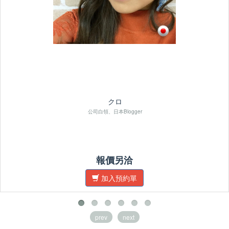
クロ
公司白領、日本Blogger
報價另洽
加入預約單
prev
next