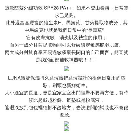
這款防紫外線功效 SPF28 PA++。如果不登山看海，日常需
求已足夠。
此外還富含豐富的維生素E、馬齒莧、甘菊提取物成分，其
中馬齒筧也就是我們日常中的“長壽草”，
它有皮膚抗敏，消炎以及祛痘的作用；
而另一成分甘菊提取物則可以舒緩鎮定敏感脆弱肌膚。
兩大成分對於春季容易過敏瘙癢長閉口的自己而言，簡直就
是我的面部補救神器哦！！！
LUNA露娜保濕持久遮瑕液把遮瑕設計的很像日常用的唇
彩，刷頭也新鮮衛生。
大小適宜的長度，更是宜家宜室出門攜帶不要再方便，有時
候比起戴起粉餅、氣墊或是粉底液，
遮瑕液放到包包裡絕對不占地方，去洗漱間的補妝也不會很
尷尬。