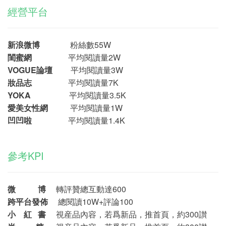
經營平台
新浪微博
粉絲數55W
閨蜜網
平均閱讀量2W
VOGUE論壇
平均閱讀量3W
妝品志
平均閱讀量7K
YOKA
平均閱讀量3.5K
愛美女性網
平均閱讀量1W
凹凹啦
平均閱讀量1.4K
參考KPI
微 博
轉評贊總互動達600
跨平台發佈
總閱讀10W+評論100
小 紅 書
視産品內容，若爲新品，推首頁，約300讃