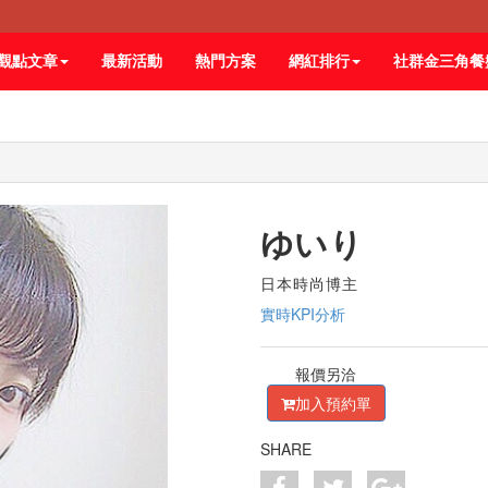
觀點文章
最新活動
熱門方案
網紅排行
社群金三角餐
ゆいり
日本時尚博主
實時KPI分析
報價另洽
加入預約單
SHARE