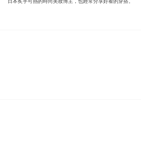
日本炙手可熱的時尚美妝博主，也經常分享好看的穿搭。