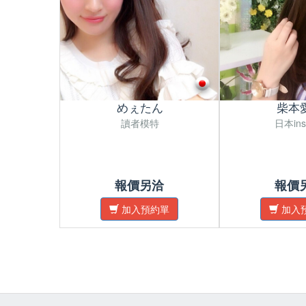
めぇたん
柴本
讀者模特
日本in
報價另洽
報價
加入預約單
加入