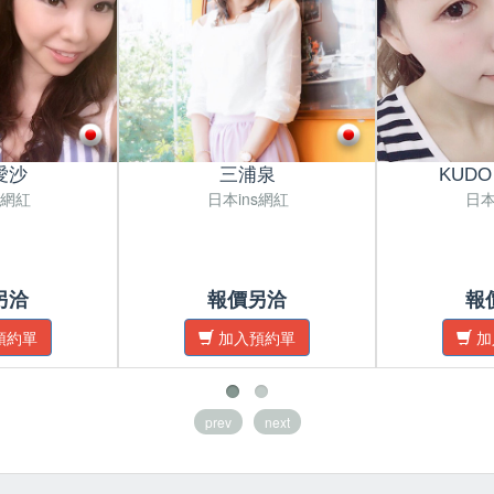
愛沙
三浦泉
KUDO
s網紅
日本ins網紅
日本
另洽
報價另洽
報
預約單
加入預約單
加
prev
next