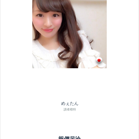
めぇたん
讀者模特
報價另洽