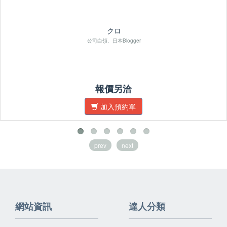
クロ
公司白領、日本Blogger
報價另洽
加入預約單
prev
next
網站資訊
達人分類