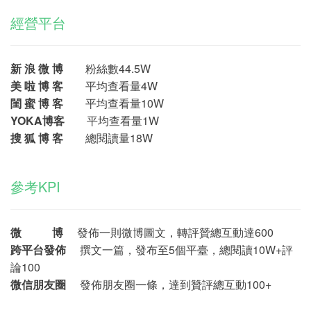
經營平台
新 浪 微 博
粉絲數44.5W
美 啦 博 客
平均查看量4W
閨 蜜 博 客
平均查看量10W
YOKA博客
平均查看量1W
搜 狐 博 客
總閱讀量18W
參考KPI
微 博
發佈一則微博圖文，
轉評贊總互動達600
跨平台發佈
撰文一篇，發布至5個平臺，總閱讀10W+評
論100
微信朋友圈
發佈朋友圈一條，達到贊評總互動100+