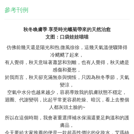
參考刊例
秋冬喚膚季 享受時光蠟菊帶來的天然治愈
文图：口袋娃娃喵喵
仿佛前幾天還是陽光和煦,微風徐徐，這幾天氣溫便驟降得
冷颼颼了起來，
有人覺得，秋天意味著蕭瑟和別離，也有人覺得，秋天總是
感傷和憂愁，
於我而言，秋天卻充滿無奈與惆悵，只因為秋冬季節，天氣
變涼，
空氣中水分也越來越少，容易導致我的肌膚狀態不穩定，
迴圈、代謝變弱，比起平常更容易乾燥、暗沉，看上去整個
人都灰頭土臉的~
所以在這個時期，我會著重選擇補水保濕還要足夠溫和的護
膚品，
今天要給大家推薦的便是一款超高性價比的化妝水，艾瑪絲