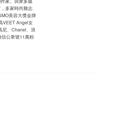
欄作家。與衆多媒
賓，多家時尚雜志
SMO美容大獎金牌
ET Angel女
、Chanel、浪
微信公衆號11萬粉