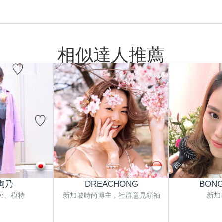
相似達人推薦
絢乃
DREACHONG
BONG
ger、模特
新加坡時尚博主，社群意見領袖
新加