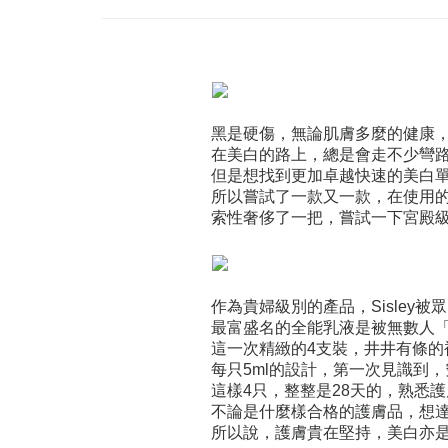
黑是硬傷，無論肌膚多麼的健康
在美白的路上，總是會走不少彎
但是想找到更加卓越快速的美白
所以嘗試了一款又一款，在使用
索性奢侈了一把，嘗試一下宮殿
作為貴婦級別的產品，
Sisley
被眾
最富盛名的全能乳液是被無數人
這一次精緻的
4
支裝，井井有條的
每只
5ml
的設計，第一次見識到，
這樣
4
只，整整是
28
天的，熟悉護
不論是什麼樣合格的護膚品，想
所以說，護膚貴在堅持，美白亦