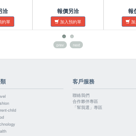
另洽
報價另洽
報
預約單
加入預約單
加
prev
next
分類
客戶服務
聯絡我們
vel
合作夥伴專區
shion
「幫我選」專區
ent-child
od
chnology
alth