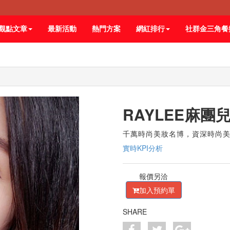
觀點文章
最新活動
熱門方案
網紅排行
社群金三角餐
RAYLEE麻團
千萬時尚美妝名博，資深時尚
實時KPI分析
報價另洽
加入預約單
SHARE