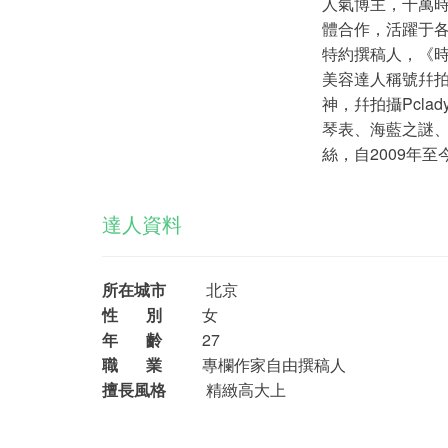
人氣博主，千萬
體合作，活躍于
特約撰稿人，《時
美容達人稱號幷拍攝
神，幷拍攝Pcla
琴表、海藍之謎、
絲，自2009年
達人資料
所在城市
北京
性 別
女
年 齡
27
職 業
專欄作家自由撰稿人
擅長風格
精緻高大上