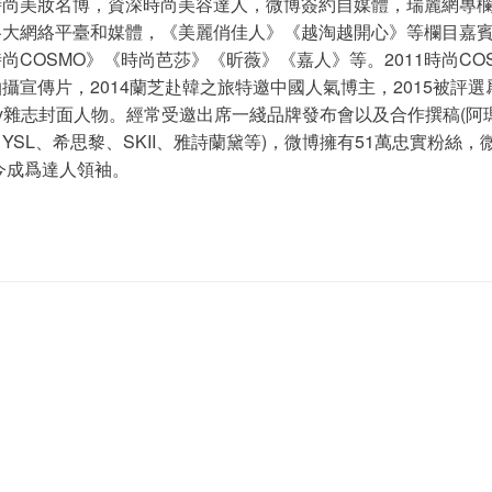
時尚美妝名博，資深時尚美容達人，微博簽約自媒體，瑞麗網專
各大網絡平臺和媒體，《美麗俏佳人》《越淘越開心》等欄目嘉
尚COSMO》《時尚芭莎》《昕薇》《嘉人》等。2011時尚CO
宣傳片，2014蘭芝赴韓之旅特邀中國人氣博主，2015被評選爲VE
dy雜志封面人物。經常受邀出席一綫品牌發布會以及合作撰稿(阿瑪尼
YSL、希思黎、SKII、雅詩蘭黛等)，微博擁有51萬忠實粉絲，
至今成爲達人領袖。