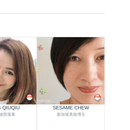
 QIUQIU
SESAME CHEW
BE
坡部落客
新加坡美妝博主
新