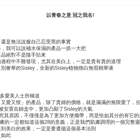
以青春之意 冠之我名!
，還是無法說服自己忍受黑的事實
路，我可以說補水保濕的產品一抓一大把
單品絕對不是隨手拈來
的過程中不難發現，尤其在美白上，一定是貴有貴的道理
級別奢華的
Sisley
，全新的
Sisley
植物煥白無瑕精華液
多愛美人士所稱道
「又愛又恨」的產品，除了貴婦的價格，就是滿滿的無限愛了，
被安置在錦盒中，更加凸顯了
Sisley
的大氣
究其原因，不僅僅是為了更加方便攜帶，而是恰如其分的有它的
膚的一定都知道這個
28
的意義，正是我們肌膚調理的一個完整週
達到美白的效果，一定是要遵循這個基本法則
是如此