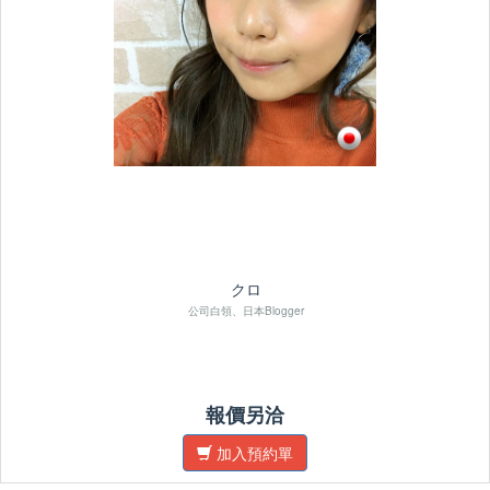
クロ
公司白領、日本Blogger
報價另洽
加入預約單