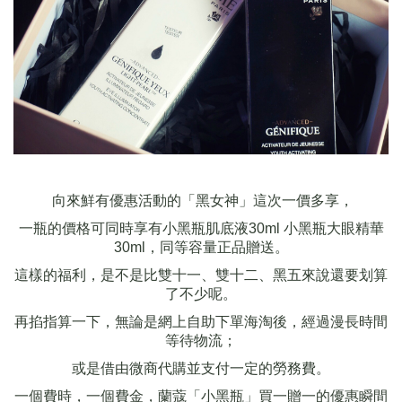
向來鮮有優惠活動的「黑女神」這次一價多享，
一瓶的價格可同時享有小黑瓶肌底液
30ml
小黑瓶大眼精華
30ml
，同等容量正品贈送。
這樣的福利，是不是比雙十一、雙十二、黑五來說還要划算
了不少呢。
再掐指算一下，無論是網上自助下單海淘後，經過漫長時間
等待物流；
或是借由微商代購並支付一定的勞務費。
一個費時，一個費金，蘭蔻「小黑瓶」買一贈一的優惠瞬間