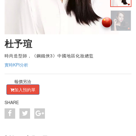
杜予瑄
時尚造型師，《鋼鐵俠3》中國地區化妝總監
實時KPI分析
報價另洽
加入預約單
SHARE