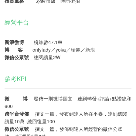
擅長風格
彩妝護膚，時尚街拍
經營平台
新浪微博
粉絲數47.1W
博 客
onlylady／yoka／瑞麗／新浪
微信公眾號
總閱讀量2W
參考KPI
微 博
發佈一則微博圖文，達到轉發+評論+點讚總和
600
跨平台發佈
撰文一篇，發布到達人所在平臺，達到總閱
讀量10萬+總回復量100
微信公眾號
撰文一篇，發佈到達人所經營的微信公眾