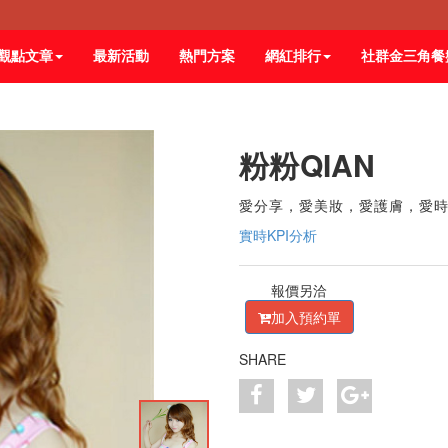
觀點文章
最新活動
熱門方案
網紅排行
社群金三角餐
粉粉QIAN
愛分享，愛美妝，愛護膚，愛
實時KPI分析
報價另洽
加入預約單
SHARE