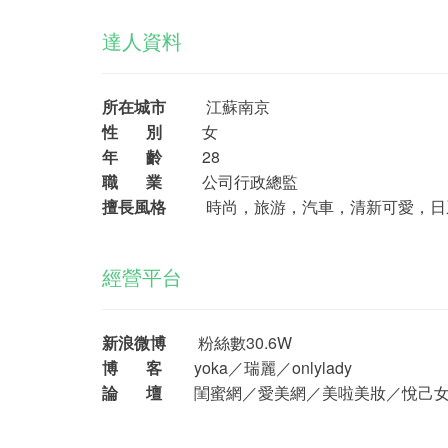
達人資料
所在城市
江蘇南京
性 別
女
年 齡
28
職 業
公司行政總監
擅長風格
時尚，旅游，汽車，清新可愛，日
經營平台
新浪微博
粉絲數30.6W
博 客
yoka／瑞麗／onlylady
論 壇
閨蜜網／愛美網／美啦美妝／悅己女性網／