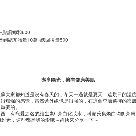
點讚總和600
總閱讀量10萬+總回復量500
盡享陽光，擁有健康美肌
江蘇大家都知道是沒有春天的，冬天一過就是夏天，這幾日的溫
上很燦爛的感覺，當然紫外線也是很強的，在這個季節選擇的護
很重要的。
東西，有寵愛之名的維生素C亮白化妝水，科顏氏集煥白均衡亮膚
油纖維素，這些都是我的愛哦～趕快來分享一下～