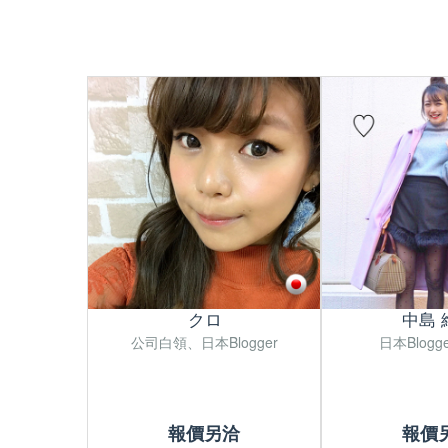
クロ
中島 
公司白領、日本Blogger
日本Blog
報價另洽
報價