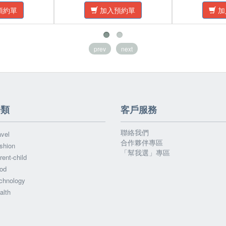
預約單
加入預約單
加
prev
next
分類
客戶服務
聯絡我們
vel
合作夥伴專區
shion
「幫我選」專區
ent-child
od
chnology
alth