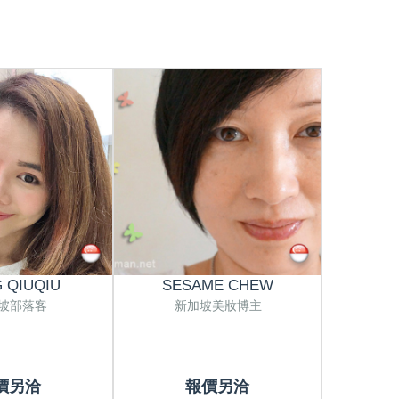
 QIUQIU
SESAME CHEW
BE
坡部落客
新加坡美妝博主
新
價另洽
報價另洽