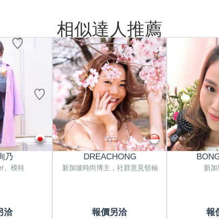
相似達人推薦
絢乃
DREACHONG
BONG
ger、模特
新加坡時尚博主，社群意見領袖
新加
另洽
報價另洽
報