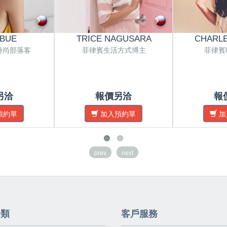
 BUE
TRICE NAGUSARA
CHARLE
時尚部落客
菲律賓生活方式博主
菲律賓
另洽
報價另洽
報
預約單
加入預約單
加
prev
next
分類
客戶服務