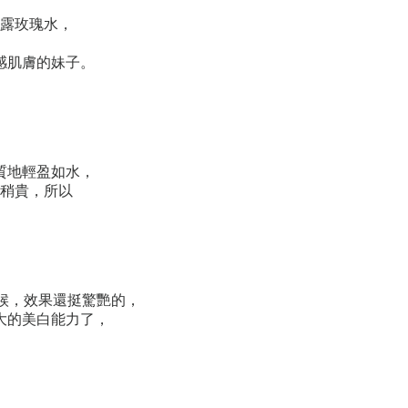
露玫瑰水，
感肌膚的妹子。
質地輕盈如水，
稍貴，所以
候，效果還挺驚艷的，
大的美白能力了，