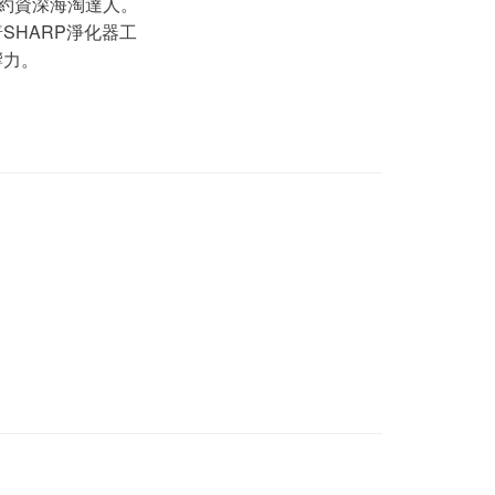
派簽約資深海淘達人。
普SHARP淨化器工
響力。