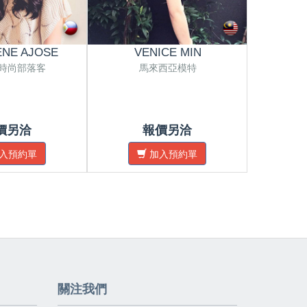
NE AJOSE
VENICE MIN
PR
時尚部落客
馬來西亞模特
馬來西亞攝
價另洽
報價另洽
入預約單
加入預約單
關注我們