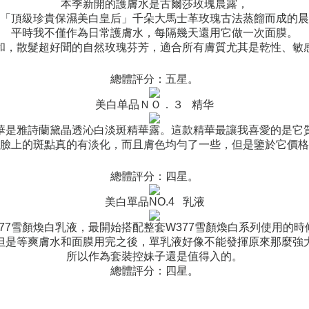
本季新開的護膚水是古爾莎玫瑰晨露，
「頂級珍貴保濕美白皇后」千朵大馬士革玫瑰古法蒸餾而成的晨
平時我不僅作為日常護膚水，每隔幾天還用它做一次面膜。
和，散髮超好聞的自然玫瑰芬芳，適合所有膚質尤其是乾性、敏
總體評分：五星。
美白单品
ＮＯ．３
精华
華是雅詩蘭黛晶透沁白淡斑精華露。這款精華最讓我喜愛的是它
臉上的斑點真的有淡化，而且膚色均勻了一些，但是鑒於它價格
總體評分：四星。
美白單品NO.4
乳液
77
雪顏煥白
乳液，最開始搭配整套
W377
雪顏煥白系列
使用的時
但是等爽膚水和面膜用完之後，單乳液好像不能發揮原來那麼強
所以作為套裝控妹子還是值得入的。
總體評分：四星。