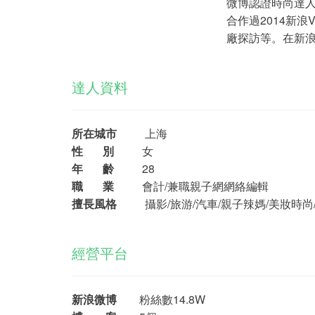
微博認證時尚達人，
合作過2014新浪
廠探訪等。在新浪
達人資料
所在城市
上海
性 別
女
年 齡
28
職 業
會計/兼職親子網網絡編輯
擅長風格
攝影/旅游/汽車/親子辣媽/美妝時尚/美
經營平台
新浪微博
粉絲數14.8W