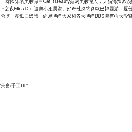
韓國知名美妝節目Get it Beauty簽約美妝達人，天猫海淘
VIP之夜Miss Dior迪奧小姐展覽、好奇辣媽約會歐巴韓國游、夏
微博、搜狐自媒體、網易時尚大家和各大時尚BBS擁有强大影
食/手工DIY