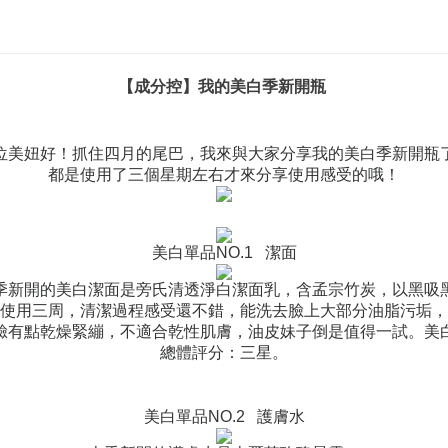
【成分控】我的美白季新開瓶
位美妞好！抓住四月的尾巴，我來與大家分享我的美白季新開瓶
都是使用了三個星期左右才來分享使用感受的哦！
美白單品
NO.1
潔面
季新開的美白潔面是旁氏清透淨白潔面乳，含孟宗竹炭，以黑吸
使用三周，清潔過程感受還不錯，能洗去臉上大部分油脂污垢，
臉有點乾燥緊繃，不適合乾性肌膚，油皮妹子倒是值得一試。美
總體評分：三星。
美白單品
NO.2
護膚水