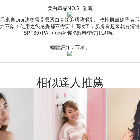
美白單品
NO.5
防曬
單品來自
Dior
迪奧雪晶靈透白亮採遮瑕防曬乳，乾性肌膚妹子表示
力不錯！使用之後感覺都不需要上底妝了，肌膚看起來就有清透
SPF30+PA+++
的防曬指數春季使用足夠。
總體評分：五星。
相似達人推薦