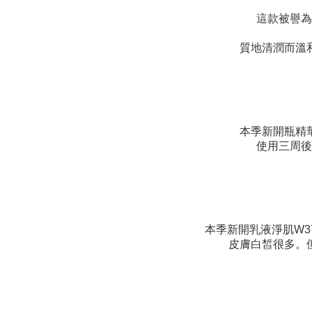
這款被譽為
質地清潤而溫
本季新開瓶精
使用三周後
本季新開乳液淨肌
W3
皮膚白皙很多。