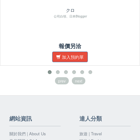
クロ
公司白領、日本Blogger
報價另洽
加入預約單
prev
next
網站資訊
達人分類
關於我們 | About Us
旅遊 | Travel