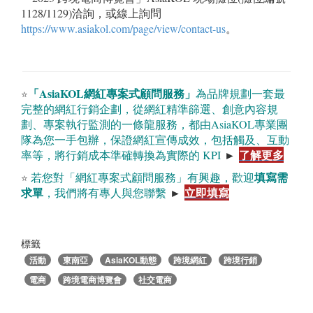
1128/1129)洽詢，或線上詢問
https://www.asiakol.com/page/view/contact-us
。
「AsiaKOL網紅專案式顧問服務」
為品牌規劃一套最
⭐
完整的網紅行銷企劃，從網紅精準篩選、創意內容規
劃、專案執行監測的一條龍服務，都由AsiaKOL專業團
隊為您一手包辦，保證網紅宣傳成效，包括觸及、互動
了解更多
率等，將行銷成本準確轉換為實際的 KPI
►
填寫需
若您對「網紅專案式顧問服務」有興趣，歡迎
⭐ 
求單
立即填寫
，我們將有專人與您聯繫
►
標籤
活動
東南亞
AsiaKOL動態
跨境網紅
跨境行銷
電商
跨境電商博覽會
社交電商