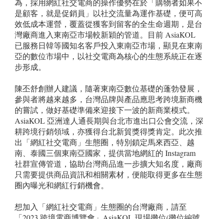
為，採用網紅社交電商的操作優勢在於「購物者如果不
是顧客，就是促銷員」以社交流量為運作基礎，便可高
效低成本運營，覆蓋從獲客到留客的全生命週期，是台
灣廠商進入東南亞市場較新穎的管道。目前 AsiaKOL
已服務日韓等國知名客戶投入東南亞市場，顯見在東南
亞的數位市場中，以社交電商為核心的生態系統正在逐
步形成。
陳丕舒創辦人建議，隨著東南亞數位基礎的蓬勃發展，
參與者將越來越多，台灣品牌與產品應思考跨境新商機
的嘗試，做好基礎準備來迎接下一波的新商業模式。
AsiaKOL 亞洲達人通長期與台北市進出口公會交流，深
耕跨境行銷領域，亦獲得台北新貿獎得獎肯定。此次推
出「網紅社交電商」生態圈，特別鎖定馬來西亞、越
南、泰國三個東南亞國家，提供當地網紅的 Instagram
社群宣傳管道，協助台灣商品進一步擴大知名度，廠商
只需要提供商品資訊和相關素材，便能取得更多在生態
圈內曝光和網紅行銷機會。
想加入「網紅社交電商」生態圈的台灣廠商，請至
「2023 跨境電商博覽會」AsiaKOL 現場攤位(攤位編號