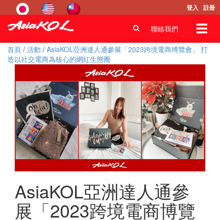
登入
註冊
Toggl
聯絡我們
navig
首頁
/
活動
/
AsiaKOL亞洲達人通參展「2023跨境電商博覽會」 打
造以社交電商為核心的網紅生態圈
AsiaKOL亞洲達人通參
展「2023跨境電商博覽