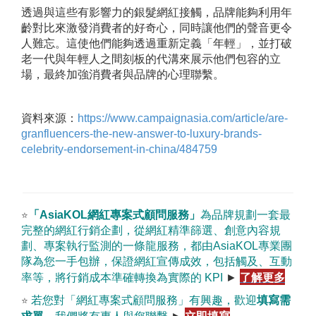
透過與這些有影響力的銀髮網紅接觸，品牌能夠利用年
齡對比來激發消費者的好奇心，同時讓他們的聲音更令
人難忘。這使他們能夠透過重新定義「年輕」，並打破
老一代與年輕人之間刻板的代溝來展示他們包容的立
場，最終加強消費者與品牌的心理聯繫。
資料來源：
https://www.campaignasia.com/article/are-
granfluencers-the-new-answer-to-luxury-brands-
celebrity-endorsement-in-china/484759
「AsiaKOL網紅專案式顧問服務」
為品牌規劃一套最
⭐
完整的網紅行銷企劃，從網紅精準篩選、創意內容規
劃、專案執行監測的一條龍服務，都由AsiaKOL專業團
隊為您一手包辦，保證網紅宣傳成效，包括觸及、互動
了解更多
率等，將行銷成本準確轉換為實際的 KPI
►
若您對「網紅專案式顧問服務」有興趣，歡迎
填寫需
⭐
立即填寫