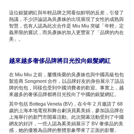
這位銀髮網紅與年輕品牌之間看似鮮明的反差，引發了
熱議，不少評論認為吳彥姝的出現展現了女性的成熟與
智慧，也有人認為此次合作是 Miu Miu 突破「年輕」定
義界限的嘗試，而吳彥姝的加入更豐富了「品牌的內在
美」。
越來越多奢侈品牌將目光投向銀髮網紅
在 Miu Miu 之前，屢獲殊榮的吳彥姝也與中國高級包包
製造商 Songmont 合作，以品牌好友的身份展示了該品
牌的包包，同樣也受到中國消費者的歡迎。事實上，越
來越多的奢侈品牌都將目光投向了中國的銀髮網紅。
其中包括 Bottega Veneta (BV)，在今年 2 月邀請了 68
歲的上海本地電視和舞台劇演員奚美娟，參加該品牌在
上海舉行的新門市開幕活動。此次開幕活動受到了中國
網友的好評，一些人認為奚美娟展示了 BV 奢侈品的美
感，她的優雅為品牌的整體形象帶來了正面的影響。