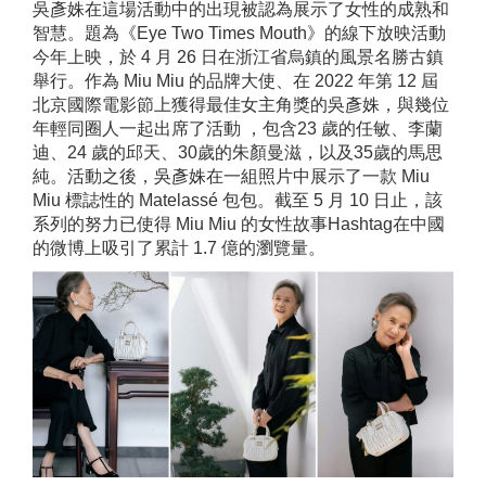
吳彥姝
在這場活動中的出現被認為展示了女性的成熟和
智慧。題為《Eye Two Times Mouth》的線下放映活動
今年上映，於 4 月 26 日在浙江省烏鎮的風景名勝古鎮
舉行。作為 Miu Miu 的品牌大使、在 2022 年第 12 屆
北京國際電影節上獲得最佳女主角獎的吳彥姝，與幾位
年輕同圈人一起出席了活動 ，包含23 歲的任敏、李蘭
迪、24 歲的邱天、30歲的朱顏曼滋，以及35歲的馬思
純。活動之後，
吳彥姝
在一組照片中展示了一款 Miu
Miu 標誌性的 Matelassé 包包。截至 5 月 10 日止，該
系列的努力已使得 Miu Miu 的女性故事Hashtag在中國
的微博上吸引了累計 1.7 億的瀏覽量。