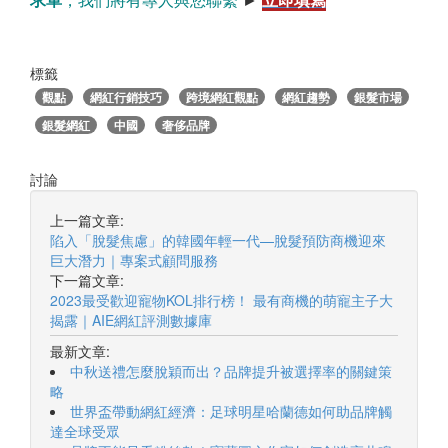
求單
，我們將有專人與您聯繫
►
標籤
觀點
網紅行銷技巧
跨境網紅觀點
網紅趨勢
銀髮市場
銀髮網紅
中國
奢侈品牌
討論
上一篇文章:
陷入「脫髮焦慮」的韓國年輕一代—脫髮預防商機迎來
巨大潛力｜專案式顧問服務
下一篇文章:
2023最受歡迎寵物KOL排行榜！ 最有商機的萌寵主子大
揭露｜AIE網紅評測數據庫
最新文章:
中秋送禮怎麼脫穎而出？品牌提升被選擇率的關鍵策
略
世界盃帶動網紅經濟：足球明星哈蘭德如何助品牌觸
達全球受眾