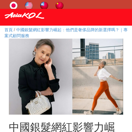
首頁
/
中國銀髮網紅影響力崛起：他們是奢侈品牌的新選擇嗎？｜專
案式顧問服務
中國銀髮網紅影響力崛