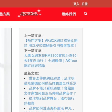
登入
註冊
盤方案
聯絡我們
上一篇文章:
【熱門方案】AKBOX網紅禮物盒開
箱 用沈浸式體驗吸引消費者買單！
下一篇文章:
大馬女網友花RM3300實現台灣10
天9夜自由行！ 全網瘋傳｜AKTour
網紅旅遊體驗
最新文章:
世界盃帶動網紅經濟：足球明
星哈蘭德如何助品牌觸達全球受眾
品牌不能只看粉絲數！寶藏圖
文作家如何創造高共鳴品牌合作？
從球場到品牌舞台：溫布頓行
銷觀察
品牌如何透過海外生活 KOL，