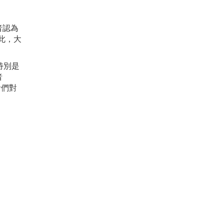
者認為
如此，大
特別是
者
者們對