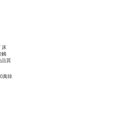
「床
接觸
的品質
0萬韓