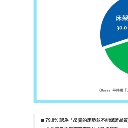
◼︎
79.8%
認為「昂貴的床墊並不能保證品質