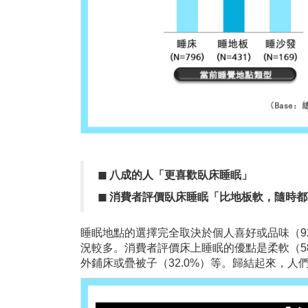
◼︎
八成的人「更喜歡臥床睡眠」
◼︎
消費者評價
臥床睡眠「比地板軟，隨時
都
睡眠地點的選擇完全取決於個人喜好或品味（92
況較多。消費者評價床上睡眠的優點是柔軟（58.
外鋪床或疊被子（32.0%）等。歸結起來，