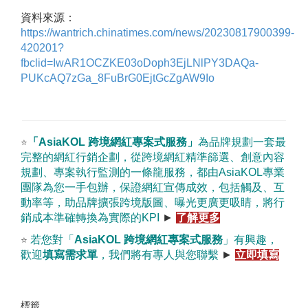
資料來源：
https://wantrich.chinatimes.com/news/20230817900399-
420201?
fbclid=IwAR1OCZKE03oDoph3EjLNlPY3DAQa-
PUKcAQ7zGa_8FuBrG0EjtGcZgAW9Io
「
AsiaKOL
跨境網紅專案式服務
」
為品牌規劃一套最
⭐
完整的網紅行銷企劃，從跨境網紅精準篩選、創意內容
規劃、專案執行監測的一條龍服務，都由
AsiaKOL
專業
團隊為您一手包辦，保證網紅宣傳成效，包括觸及、互
動率等，助品牌擴張跨境版圖、曝光更廣更吸睛，將行
銷成本準確轉換為實際的
KPI
►
了解更多
若您對「
AsiaKOL
跨境網紅專案式服務
」有興趣，
⭐
歡迎
填寫需求單
，我們將有專人與您聯繫
►
立即填寫
標籤