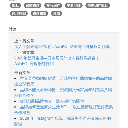
觀點
越南網紅
美妝網紅
美妝品牌
跨境網紅觀點
跨境行銷
網紅趨勢
越南
討論
上一篇文章:
深入了解東南亞市場：AsiaKOL助臺灣品牌征服新挑戰
下一篇文章:
2023年新冠生活—日本居民外出消費行為調查｜
AsiaKOL跨境網紅行銷
最新文章:
世界盃帶動網紅經濟：足球明星哈蘭德如何助品牌觸
達全球受眾
品牌不能只看粉絲數！寶藏圖文作家如何創造高共鳴
品牌合作？
從球場到品牌舞台：溫布頓行銷觀察
品牌如何透過海外生活 KOL，以生活情境打造跨產業
合作機會
2026 年 Instagram 現況：觸及率不再是發佈策略的
關鍵