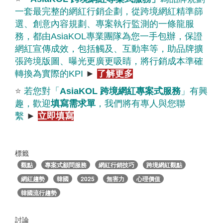
一套最完整的網紅行銷企劃，從跨境網紅精準篩
選、創意內容規劃、專案執行監測的一條龍服
務，都由
AsiaKOL
專業團隊為您一手包辦，保證
網紅宣傳成效，包括觸及、互動率等，助品牌擴
張跨境版圖、曝光更廣更吸睛，將行銷成本準確
轉換為實際的
KPI
►
了解更多
⭐
若您對「
AsiaKOL
跨境網紅專案式服務
」有興
趣，歡迎
填寫需求單
，我們將有專人與您聯
繫
►
立即填寫
標籤
觀點
專案式顧問服務
網紅行銷技巧
跨境網紅觀點
網紅趨勢
韓國
2025
無害力
心理價值
韓國流行趨勢
討論