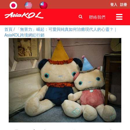
登入
註冊
Toggl
聯絡我們
navig
首頁
/
「無害力」崛起：可愛與純真如何治癒現代人的心靈？｜
AsiaKOL跨境網紅行銷