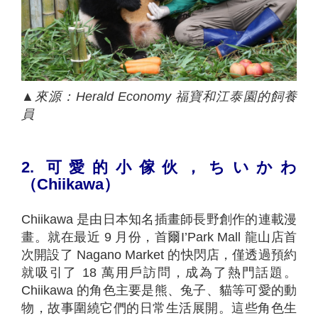
▲
來源：
Herald Economy
福寶和江泰園的飼養
員
2.
可愛的小傢伙，ちいかわ
（
Chiikawa
）
Chiikawa 是由日本知名插畫師長野創作的連載漫
畫。就在最近 9 月份，首爾I’Park Mall 龍山店首
次開設了 Nagano Market 的快閃店，僅透過預約
就吸引了 18 萬用戶訪問，成為了熱門話題。
Chiikawa 的角色主要是熊、兔子、貓等可愛的動
物，故事圍繞它們的日常生活展開。這些角色生