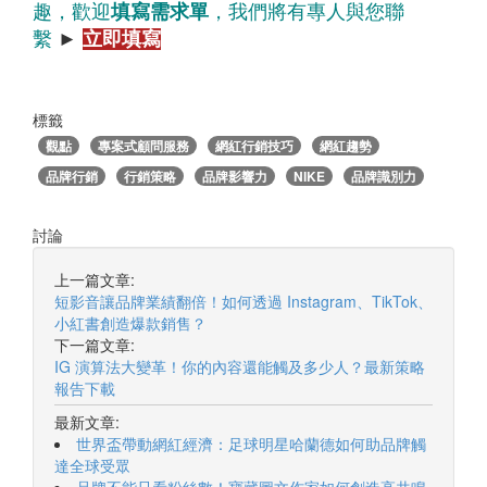
趣，歡迎
填寫需求單
，我們將有專人與您聯
繫
►
立即填寫
標籤
觀點
專案式顧問服務
網紅行銷技巧
網紅趨勢
品牌行銷
行銷策略
品牌影響力
NIKE
品牌識別力
討論
上一篇文章:
短影音讓品牌業績翻倍！如何透過 Instagram、TikTok、
小紅書創造爆款銷售？
下一篇文章:
IG 演算法大變革！你的內容還能觸及多少人？最新策略
報告下載
最新文章:
世界盃帶動網紅經濟：足球明星哈蘭德如何助品牌觸
達全球受眾
品牌不能只看粉絲數！寶藏圖文作家如何創造高共鳴