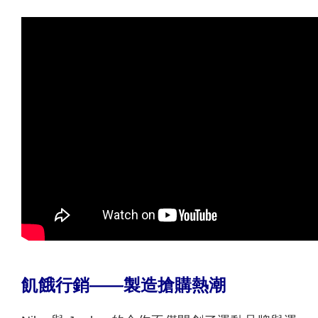
飢餓行銷——製造搶購熱潮