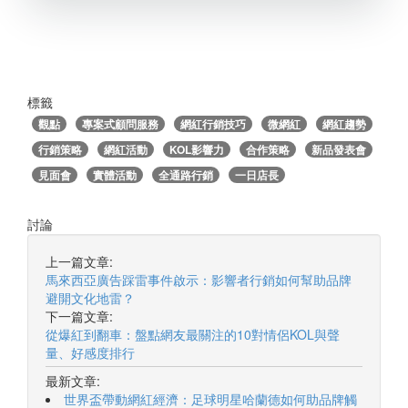
標籤
觀點
專案式顧問服務
網紅行銷技巧
微網紅
網紅趨勢
行銷策略
網紅活動
KOL影響力
合作策略
新品發表會
見面會
實體活動
全通路行銷
一日店長
討論
上一篇文章:
馬來西亞廣告踩雷事件啟示：影響者行銷如何幫助品牌
避開文化地雷？
下一篇文章:
從爆紅到翻車：盤點網友最關注的10對情侶KOL與聲
量、好感度排行
最新文章:
世界盃帶動網紅經濟：足球明星哈蘭德如何助品牌觸