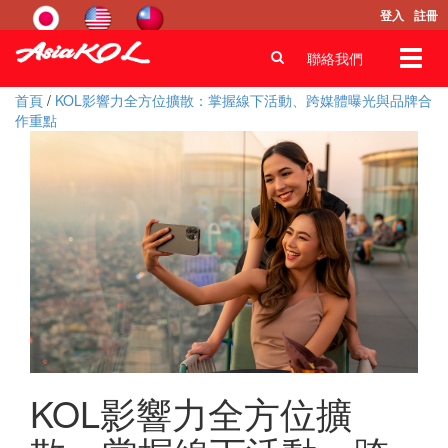
登入
註冊
Toggl
聯絡我們
navig
首頁
/
KOL影響力全方位擴散：掌握線下活動、跨媒體曝光與品牌合
作重點
KOL影響力全方位擴