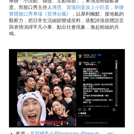
舉辦「小活動、抽獎、互動環節」，來增加粉絲黏著
度。而脫口秀主持人
博恩、賀瓏則是攻上小巨蛋，舉辦
實體脫口秀專場《賀博台瘋》
，以犀利幽默、接地氣的
觀察力，把日常生活細節變成笑料，搭配誇張肢體語言
與表情演繹平凡小事、點出社會現象，激起粉絲的共
鳴。
▲ 來源
：
見習網美小吳Instagram @beauty___wu.