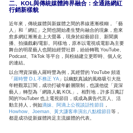
二、KOL與傳統媒體跨界融合：全通路網紅
行銷新樣貌
近年來，傳統媒體與新媒體之間的界線逐漸模糊，「藝
人」和「網紅」之間也開始產生雙向融合的現象，愈來
愈多網紅漸漸走上大螢幕，現身於綜藝節目、新聞廣
播、拍攝戲劇/電影。同樣地，原本以電視或電影為主要
舞台的明星藝人也開始經營社群，紛紛轉戰 YouTube、
Podcast、TikTok 等平台，與粉絲建立更即時、個人化
的連結。
以台灣資深藝人羅時豐為例，其經營的 YouTube 頻道
「
羅時豐 D.L 不務正 YA
」以幽默真誠的風格吸引大批
年輕觀眾訂閱，成功打破年齡層限制，也讓他從「資深
藝人」轉型為「網路人氣 KOL」。相對地，許多百萬訂
閱的YouTuber 也上電視節目，或成為廣告代言人、活
動主持人，例如
滴妹、阿滴上公視談話性節目
，
Howhow、Joeman、黃大謙客串演出八點檔節目
等，
都是成功從新媒體跨足主流媒體的代表。