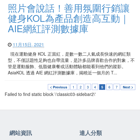
照片會說話！善用氛圍行銷讓
健身KOL為產品創造高互動｜
AIE網紅評測數據庫
11月15日, 2021
現在運動健身 KOL 正當紅，是數一數二人氣成長快速的網紅類
型，不僅話題性足夠也自帶流量，是許多品牌喜歡合作的對象，不
管是運動服飾、低脂健康餐或活動體驗都能看到他們的蹤影。
AsiaKOL 透過 AIE 網紅評測數據庫，揭曉近一個月的 T...
1
2
3
4
6
7
< Previous
5
Next >
Failed to find static block \'classic03-sidebar2\'
網站資訊
達人分類