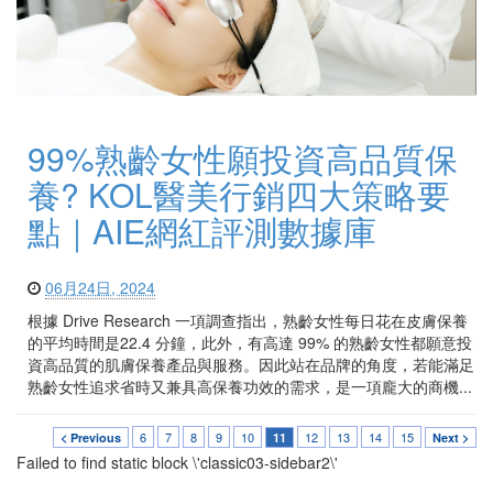
99%熟齡女性願投資高品質保
養? KOL醫美行銷四大策略要
點｜AIE網紅評測數據庫
06月24日, 2024
根據 Drive Research 一項調查指出，熟齡女性每日花在皮膚保養
的平均時間是22.4 分鐘，此外，有高達 99% 的熟齡女性都願意投
資高品質的肌膚保養產品與服務。因此站在品牌的角度，若能滿足
熟齡女性追求省時又兼具高保養功效的需求，是一項龐大的商機...
6
7
8
9
10
12
13
14
15
< Previous
11
Next >
Failed to find static block \'classic03-sidebar2\'