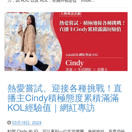
力，因 KOC 以及 KOL，在國外都是從「influe...
熱愛嘗試、迎接各種挑戰！直
播主Cindy積極態度累積滿滿
KOL經驗值｜網紅專訪
03月18日, 2024
點開 Cindy 的 IG，可以看到一位笑容燦爛、身材姣好、喜愛戶外