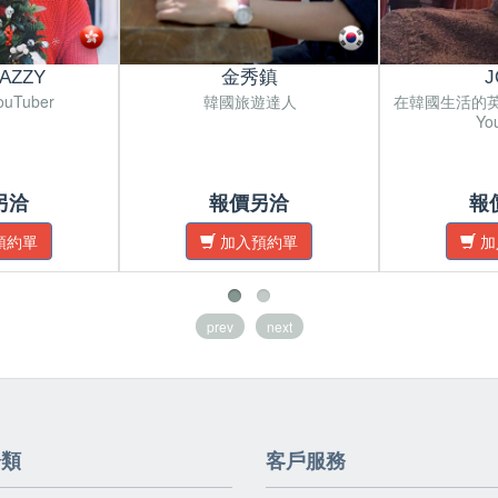
DAZZY
金秀鎮
J
uTuber
韓國旅遊達人
在韓國生活的
Yo
另洽
報價另洽
報
預約單
加入預約單
加
prev
next
分類
客戶服務