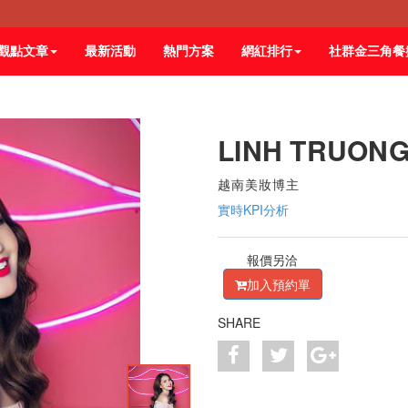
觀點文章
最新活動
熱門方案
網紅排行
社群金三角餐
LINH TRUON
越南美妝博主
實時KPI分析
報價另洽
加入預約單
SHARE