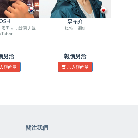
OSH
森祐介
英國男人，韓國人氣
模特、網紅
uTuber
價另洽
報價另洽
入預約單
加入預約單
關注我們