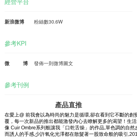
經營平台
新浪微博
粉絲數30.6W
參考KPI
微 博
發佈一則微博圖文
參考刊例
產品直推
在愛上
@
前我會以為時尚的魅力是循環
,
卻在看到它不斷的創
覆，每一次新品的推出都能激發內心去瞭解更多的渴望！生活
像
Cuir Ombre
系列般讓我「口乾舌燥」的作品
,
單色調的自然
而誘人的手感
,
少許氧化光澤都在散髮著一股致命般的吸引
,20