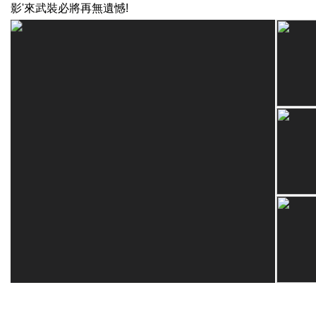
影
'
來武裝必將再無遺憾
!