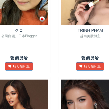
クロ
TRINH PHAM
公司白領、日本Blogger
越南美妝博主
報價另洽
報價另洽
加入預約單
加入預約單