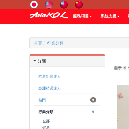
服務項目
系統支援
首頁
行業分類
分類
顯示
12
本週新晉達人
亞洲精選達人
熱門
3
行業分類
9
全部
健康