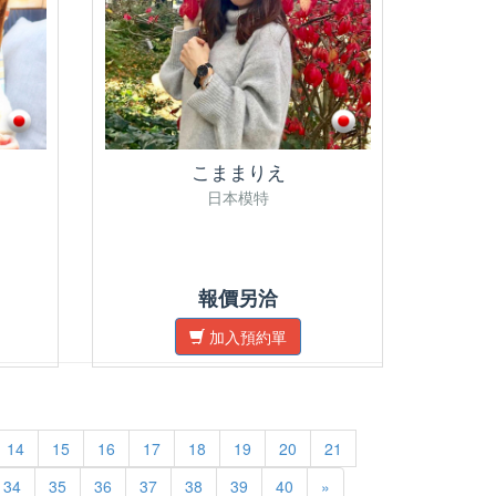
こままりえ
日本模特
報價另洽
加入預約單
14
15
16
17
18
19
20
21
34
35
36
37
38
39
40
»