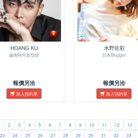
HOANG KU
水野佐彩
越南時尚造型師
日本Blogger
報價另洽
報價另洽
加入預約單
加入預約單
1
2
3
4
5
6
7
8
9
10
11
12
13
23
24
25
26
27
28
29
30
31
32
33