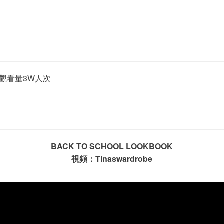
均觀看量3W人次
BACK TO SCHOOL LOOKBOOK
視頻：Tinaswardrobe