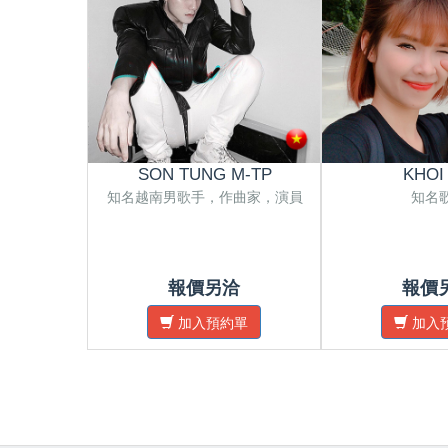
SON TUNG M-TP
KHOI
知名越南男歌手，作曲家，演員
知名
報價另洽
報價
加入預約單
加入