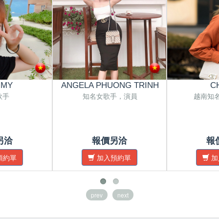
 MY
ANGELA PHUONG TRINH
C
歌手
知名女歌手，演員
越南知
另洽
報價另洽
報
預約單
加入預約單
加
prev
next