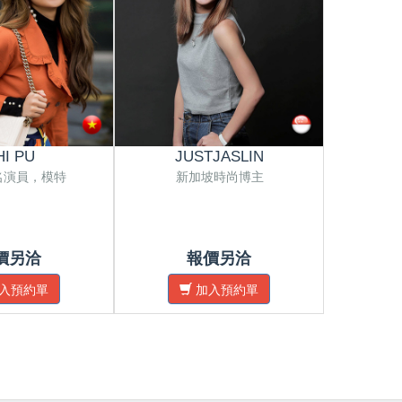
HI PU
JUSTJASLIN
E
名演員，模特
新加坡時尚博主
新加
價另洽
報價另洽
入預約單
加入預約單