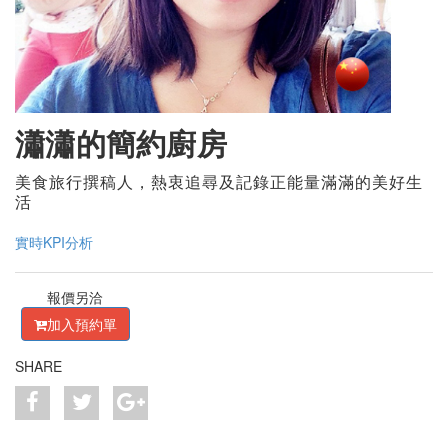
瀟瀟的簡約廚房
美食旅行撰稿人，
熱
衷追
尋
及
記錄
正能量
滿滿
的美好生
活
實時KPI分析
報價另洽
加入預約單
SHARE