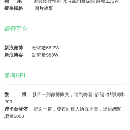
職 業
美食旅行作家
微博
簽約
自媒體
鮮
城生活家
擅長風格
圖片故事
經營平台
新浪微博
粉絲數66.2W
新浪博客
訪問量988W
參考KPI
微 博
發佈一則微博圖文，達到轉發+評論+點讚總和
200
跨平台發佈
撰文一篇，發布到達人所在平臺，達到總閱
讀量5000