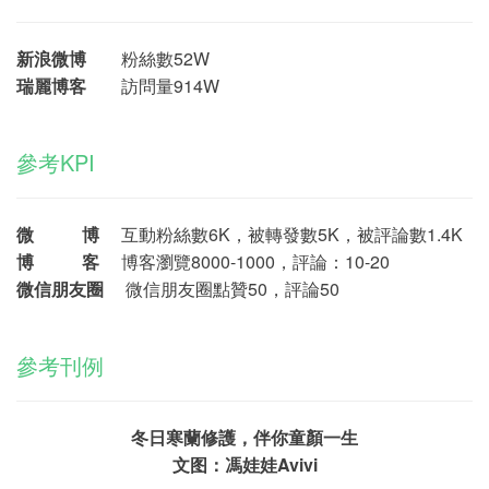
新浪微博
粉絲數52W
瑞麗博客
訪問量914W
參考KPI
微 博
互動粉絲數6K，被轉發數5K，被評論數1.4K
博 客
博客瀏覽8000-1000，評論：10-20
微信朋友圈
微信朋友圈點贊50，評論50
參考刊例
冬日寒蘭修護，伴你童顏一生
文图：馮娃娃Avivi