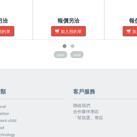
另洽
報價另洽
報
預約單
加入預約單
加
prev
next
分類
客戶服務
聯絡我們
vel
合作夥伴專區
shion
「幫我選」專區
ent-child
od
chnology