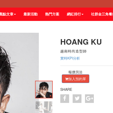
觀點文章
最新活動
熱門方案
網紅排行
社群金三角餐
HOANG KU
越南時尚造型師
實時KPI分析
報價另洽
加入預約單
SHARE