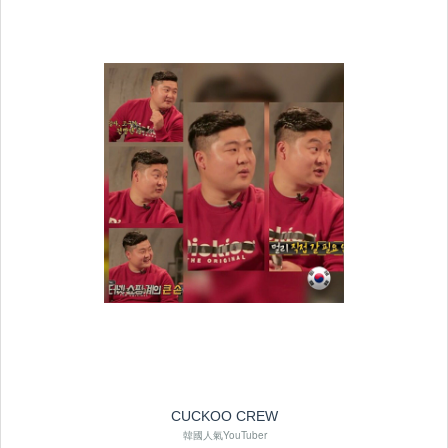
CUCKOO CREW
韓國人氣YouTuber