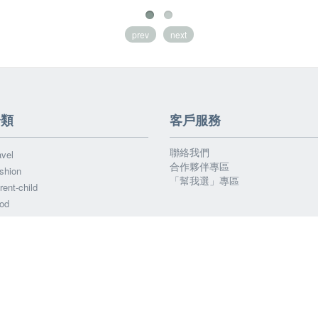
prev
next
分類
客戶服務
聯絡我們
vel
合作夥伴專區
shion
「幫我選」專區
ent-child
od
chnology
alth