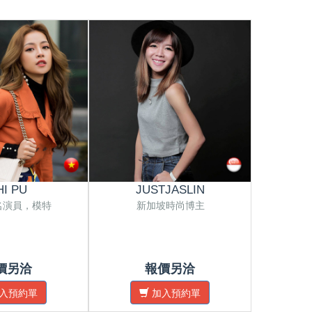
HI PU
JUSTJASLIN
E
名演員，模特
新加坡時尚博主
新加
價另洽
報價另洽
入預約單
加入預約單