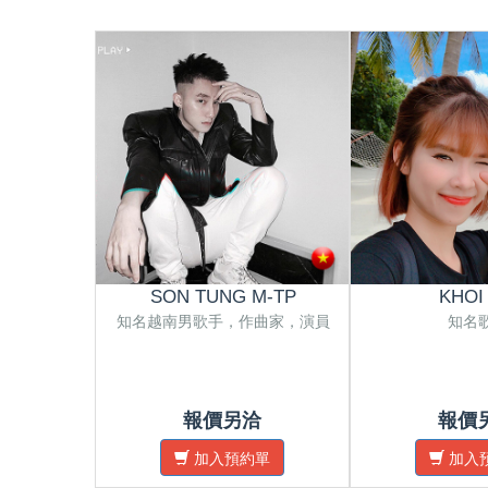
SON TUNG M-TP
KHOI
知名越南男歌手，作曲家，演員
知名
報價另洽
報價
加入預約單
加入