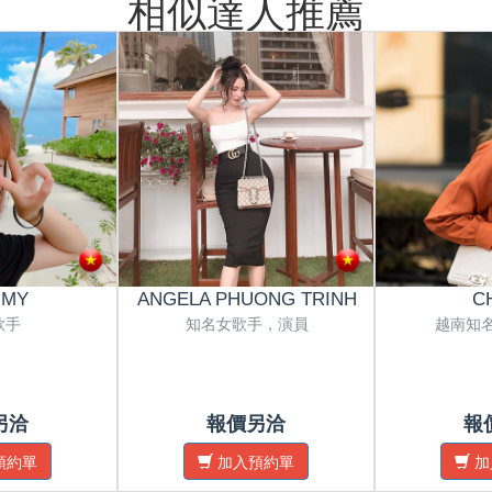
相似達人推薦
 MY
ANGELA PHUONG TRINH
C
歌手
知名女歌手，演員
越南知
另洽
報價另洽
報
預約單
加入預約單
加