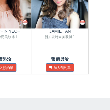
HIN YEOH
JAMIE TAN
N
時尚美妝博主
新加坡時尚美妝博主
新加
價另洽
報價另洽
入預約單
加入預約單