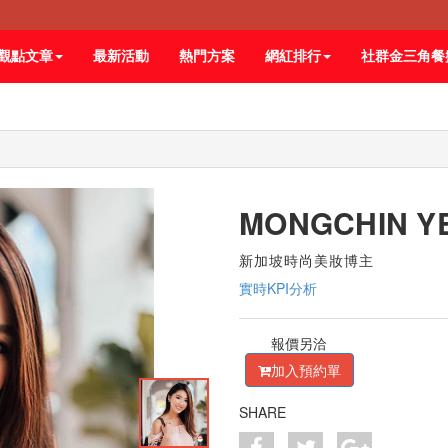
觀點文章
最新活動
熱門方案
網紅排行
社群金三角餐
MONGCHIN Y
新加坡時尚美妝博主
實時KPI分析
報價另洽
加入預約單
SHARE